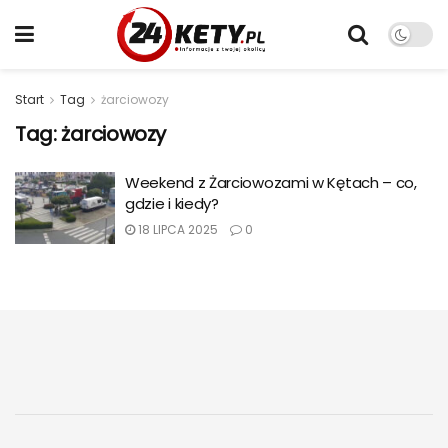
Start
Tag
żarciowozy
Tag:
żarciowozy
Weekend z Żarciowozami w Kętach – co,
gdzie i kiedy?
18 LIPCA 2025
0