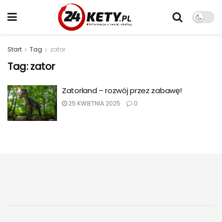
Start
Tag
zator
Tag:
zator
Zatorland – rozwój przez zabawę!
25 KWIETNIA 2025
0