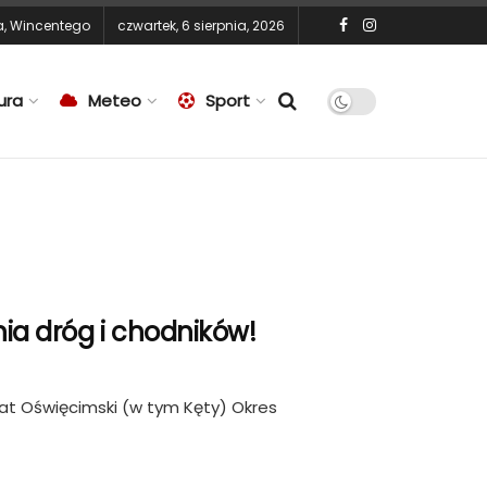
a
,
Wincentego
czwartek, 6 sierpnia, 2026
ura
Meteo
Sport
nia dróg i chodników!
at Oświęcimski (w tym Kęty) Okres