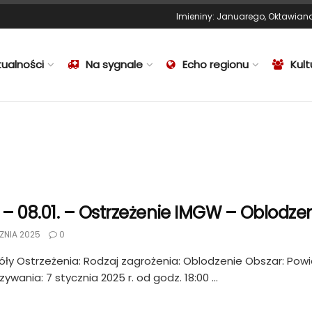
Imieniny
:
Januarego
,
Oktawian
tualności
Na sygnale
Echo regionu
Kult
1 – 08.01. – Ostrzeżenie IMGW – Oblodze
ZNIA 2025
0
ły Ostrzeżenia: Rodzaj zagrożenia: Oblodzenie Obszar: Powi
ywania: 7 stycznia 2025 r. od godz. 18:00 ...