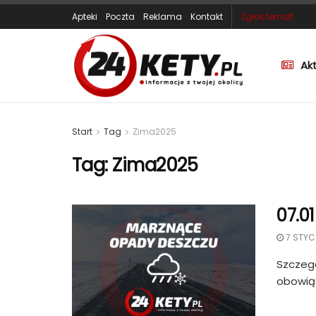
Apteki
Poczta
Reklama
Kontakt
Zgłoś temat!
Ak
Start
Tag
Zima2025
Tag:
Zima2025
07.0
7 STYC
Szczegó
obowiąz