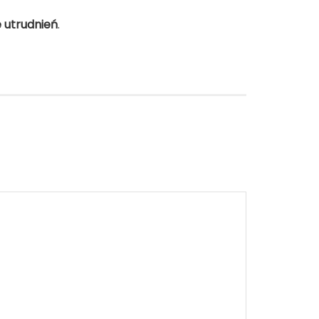
e utrudnień
.