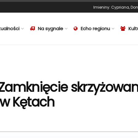
Imieniny
:
Cypriana
,
Dom
tualności
Na sygnale
Echo regionu
Kult
amknięcie skrzyżowania 
j w Kętach