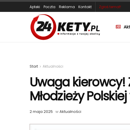
Apteki
Poczta
Reklama
Kontakt
Zgłoś temat!
Ak
Start
Aktualności
Uwaga kierowcy! Z
Młodzieży Polskie
2 maja 2025
w
Aktualności