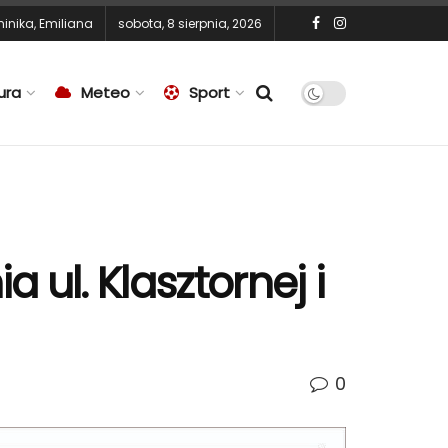
inika
,
Emiliana
sobota, 8 sierpnia, 2026
ura
Meteo
Sport
ul. Klasztornej i
0