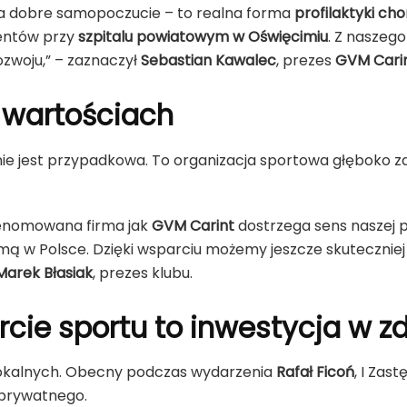
na dobre samopoczucie – to realna forma
profilaktyki ch
jentów przy
szpitalu powiatowym w Oświęcimiu
. Z naszeg
ozwoju,” – zaznaczył
Sebastian Kawalec
, prezes
GVM Cari
 wartościach
ie jest przypadkowa. To organizacja sportowa głęboko za
 renomowana firma jak
GVM Carint
dostrzega sens naszej 
mą w Polsce. Dzięki wsparciu możemy jeszcze skuteczniej
Marek Błasiak
, prezes klubu.
cie sportu to inwestycja w z
 lokalnych. Obecny podczas wydarzenia
Rafał Ficoń
, I Zas
 prywatnego.