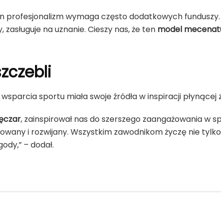
łen profesjonalizm wymaga często dodatkowych funduszy. 
y, zasługuje na uznanie. Cieszy nas, że ten
model mecenat
zczebli
 wsparcia sportu miała swoje źródła w inspiracji płynące
lęczar
, zainspirował nas do szerszego zaangażowania w s
nuowany i rozwijany. Wszystkim zawodnikom życzę nie tyl
ody,” – dodał.