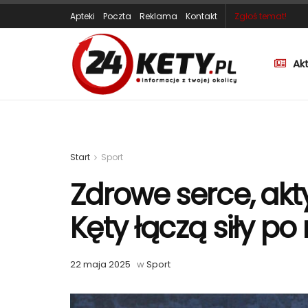
Apteki
Poczta
Reklama
Kontakt
Zgłoś temat!
Ak
Start
Sport
Zdrowe serce, akt
Kęty łączą siły po 
22 maja 2025
w
Sport