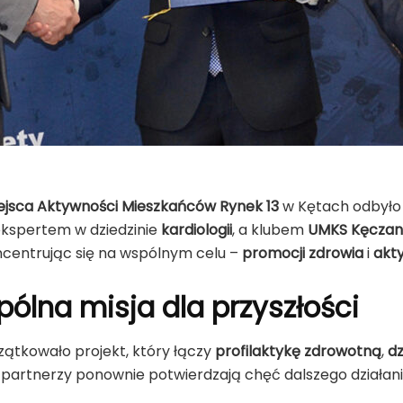
ejsca Aktywności Mieszkańców Rynek 13
w Kętach odbyło 
 ekspertem w dziedzinie
kardiologii
, a klubem
UMKS Kęczani
centrując się na wspólnym celu –
promocji zdrowia
i
akty
ólna misja dla przyszłości
zątkowało projekt, który łączy
profilaktykę zdrowotną
,
dz
j – partnerzy ponownie potwierdzają chęć dalszego działani