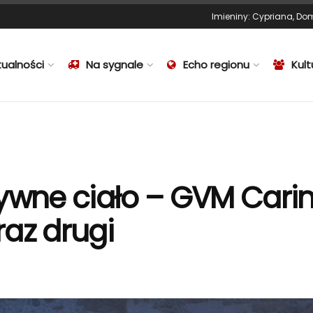
Imieniny
:
Cypriana
,
Dom
tualności
Na sygnale
Echo regionu
Kult
ywne ciało – GVM Carin
raz drugi