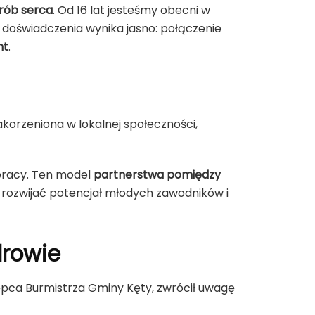
orób serca
. Od 16 lat jesteśmy obecni w
o doświadczenia wynika jasno: połączenie
nt
.
korzeniona w lokalnej społeczności,
pracy. Ten model
partnerstwa pomiędzy
 rozwijać potencjał młodych zawodników i
drowie
tępca Burmistrza Gminy Kęty, zwrócił uwagę