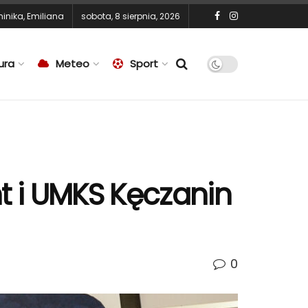
inika
,
Emiliana
sobota, 8 sierpnia, 2026
ura
Meteo
Sport
t i UMKS Kęczanin
0