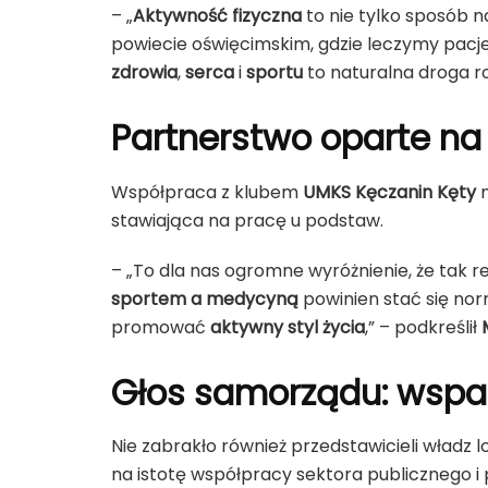
– „
Aktywność fizyczna
to nie tylko sposób 
powiecie oświęcimskim, gdzie leczymy pac
zdrowia
,
serca
i
sportu
to naturalna droga r
Partnerstwo oparte na
Współpraca z klubem
UMKS Kęczanin Kęty
n
stawiająca na pracę u podstaw.
– „To dla nas ogromne wyróżnienie, że tak
sportem a medycyną
powinien stać się nor
promować
aktywny styl życia
,” – podkreślił
Głos samorządu: wspar
Nie zabrakło również przedstawicieli władz
na istotę współpracy sektora publicznego i