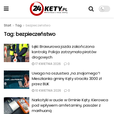
Start
Tag
bezpieczeństwo
Tag:
bezpieczeństwo
Łęki: Brawurowa jazda zakończona
kontrolą. Policja zatrzymała piratów
drogowych
17 KWIETNIA 2026
0
Uwaga na oszustwa „na znajomego”!
Mieszkanka gminy Kęty straciła 3000 zł
przez BLIK
10 KWIETNIA 2026
0
Narkotyki w aucie w Gminie Kęty. Kierowca
pod wpływem amfetaminy, pasażer z
marihuaną