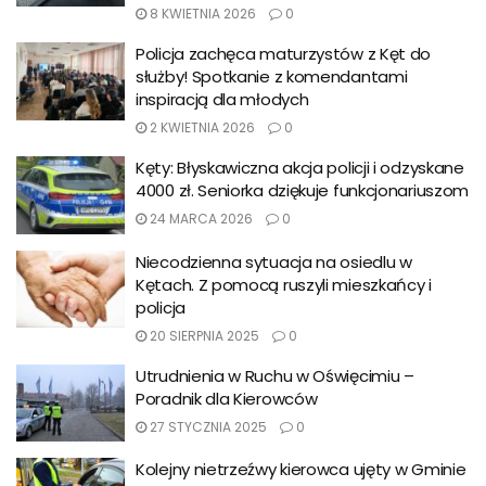
8 KWIETNIA 2026
0
Policja zachęca maturzystów z Kęt do
służby! Spotkanie z komendantami
inspiracją dla młodych
2 KWIETNIA 2026
0
Kęty: Błyskawiczna akcja policji i odzyskane
4000 zł. Seniorka dziękuje funkcjonariuszom
24 MARCA 2026
0
Niecodzienna sytuacja na osiedlu w
Kętach. Z pomocą ruszyli mieszkańcy i
policja
20 SIERPNIA 2025
0
Utrudnienia w Ruchu w Oświęcimiu –
Poradnik dla Kierowców
27 STYCZNIA 2025
0
Kolejny nietrzeźwy kierowca ujęty w Gminie