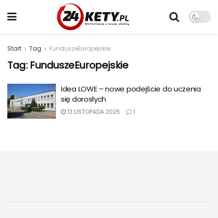
Start
Tag
FunduszeEuropejskie
Tag:
FunduszeEuropejskie
Idea LOWE – nowe podejście do uczenia
się dorosłych
13 LISTOPADA 2025
1