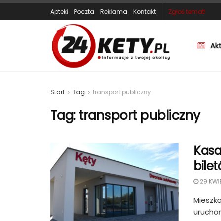
Apteki
Poczta
Reklama
Kontakt
Zgłoś temat!
Ak
Start
Tag
transport publiczny
Tag:
transport publiczny
Kasa
bile
29 KWI
Mieszka
urucho