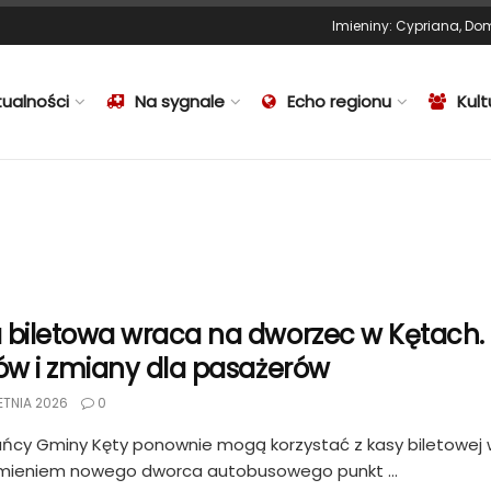
Imieniny
:
Cypriana
,
Dom
tualności
Na sygnale
Echo regionu
Kult
 biletowa wraca na dworzec w Kętach.
tów i zmiany dla pasażerów
ETNIA 2026
0
ńcy Gminy Kęty ponownie mogą korzystać z kasy biletowej w j
mieniem nowego dworca autobusowego punkt ...