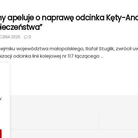
y apeluje o naprawę odcinka Kęty-And
ieczeństwa”
CZNIA 2025
0
ejmiku województwa małopolskiego, Rafał Stuglik, zwrócił u
acji odcinka linii kolejowej nr 117 łączącego ...
w