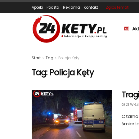
Apteki
Poczta
Reklama
Kontakt
Zgłoś temat!
Ak
Start
Tag
Policja Kęty
Tag:
Policja Kęty
Trag
21 WRZ
Czarna 
śmierte