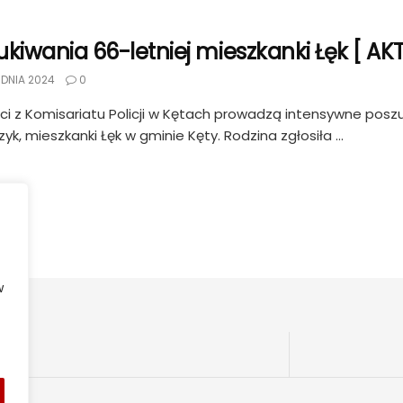
ukiwania 66-letniej mieszkanki Łęk [ AK
DNIA 2024
0
nci z Komisariatu Policji w Kętach prowadzą intensywne poszu
yk, mieszkanki Łęk w gminie Kęty. Rodzina zgłosiła ...
w