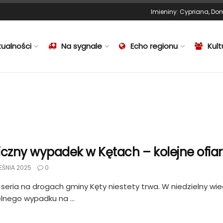
Imieniny
:
Cypriana
,
Dom
tualności
Na sygnale
Echo regionu
Kult
iczny wypadek w Kętach – kolejne ofi
EŚNIA 2025
0
seria na drogach gminy Kęty niestety trwa. W niedzielny wiec
lnego wypadku na ...