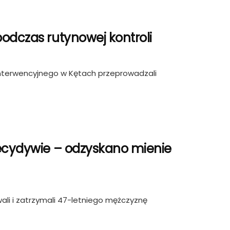
odczas rutynowej kontroli
-Interwencyjnego w Kętach przeprowadzali
recydywie – odzyskano mienie
wali i zatrzymali 47-letniego mężczyznę