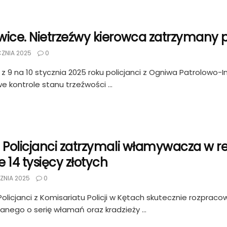
wice. Nietrzeźwy kierowca zatrzymany p
CZNIA 2025
0
z 9 na 10 stycznia 2025 roku policjanci z Ogniwa Patrolowo
e kontrole stanu trzeźwości ...
. Policjanci zatrzymali włamywacza w 
 14 tysięcy złotych
ZNIA 2025
0
Policjanci z Komisariatu Policji w Kętach skutecznie rozpraco
anego o serię włamań oraz kradzieży ...