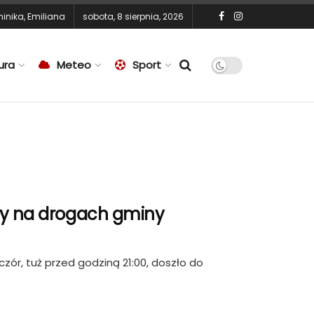
inika
,
Emiliana
sobota, 8 sierpnia, 2026
ura
Meteo
Sport
ary na drogach gminy
zór, tuż przed godziną 21:00, doszło do