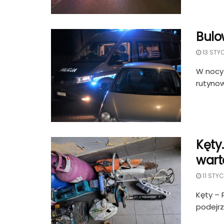
Bulo
13 STY
W nocy 
rutynow
Kęty
warte
11 STYC
Kęty – 
podejrz