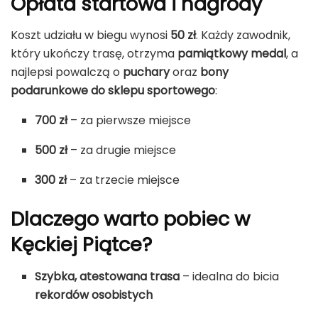
Opłata startowa i nagrody
Koszt udziału w biegu wynosi
50 zł
. Każdy zawodnik,
który ukończy trasę, otrzyma
pamiątkowy medal
, a
najlepsi powalczą o
puchary
oraz
bony
podarunkowe do sklepu sportowego
:
700 zł
– za pierwsze miejsce
500 zł
– za drugie miejsce
300 zł
– za trzecie miejsce
Dlaczego warto pobiec w
Kęckiej Piątce?
Szybka, atestowana trasa
– idealna do bicia
rekordów osobistych