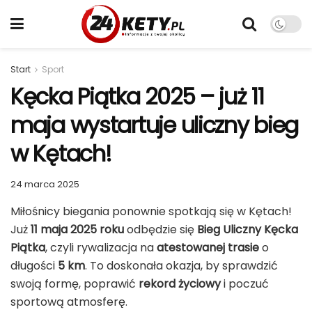
Start
Sport
Kęcka Piątka 2025 – już 11
maja wystartuje uliczny bieg
w Kętach!
24 marca 2025
Miłośnicy biegania ponownie spotkają się w Kętach!
Już
11 maja 2025 roku
odbędzie się
Bieg Uliczny Kęcka
Piątka
, czyli rywalizacja na
atestowanej trasie
o
długości
5 km
. To doskonała okazja, by sprawdzić
swoją formę, poprawić
rekord życiowy
i poczuć
sportową atmosferę.