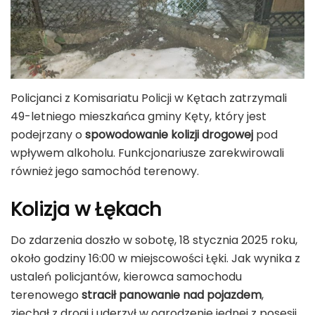
Policjanci z Komisariatu Policji w Kętach zatrzymali
49-letniego mieszkańca gminy Kęty, który jest
podejrzany o
spowodowanie kolizji drogowej
pod
wpływem alkoholu. Funkcjonariusze zarekwirowali
również jego samochód terenowy.
Kolizja w Łękach
Do zdarzenia doszło w sobotę, 18 stycznia 2025 roku,
około godziny 16:00 w miejscowości Łęki. Jak wynika z
ustaleń policjantów, kierowca samochodu
terenowego
stracił panowanie nad pojazdem
,
zjechał z drogi i uderzył w ogrodzenie jednej z posesji.