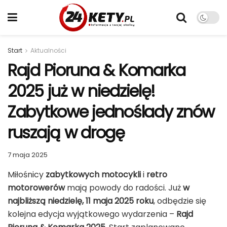
Start
Aktualności
Rajd Pioruna & Komarka
2025 już w niedzielę!
Zabytkowe jednoślady znów
ruszają w drogę
7 maja 2025
Miłośnicy
zabytkowych motocykli
i
retro
motorowerów
mają powody do radości. Już
w
najbliższą niedzielę, 11 maja 2025 roku
, odbędzie się
kolejna edycja wyjątkowego wydarzenia –
Rajd