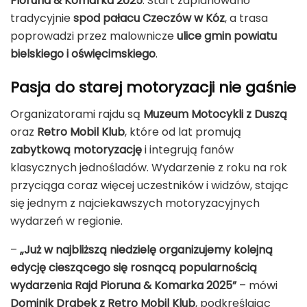
Pioruna & Komarka 2025
. Start zaplanowano
tradycyjnie
spod pałacu Czeczów w Kóz
, a trasa
poprowadzi przez malownicze
ulice gmin powiatu
bielskiego i oświęcimskiego
.
Pasja do starej motoryzacji nie gaśnie
Organizatorami rajdu są
Muzeum Motocykli z Duszą
oraz
Retro Mobil Klub
, które od lat promują
zabytkową motoryzację
i integrują fanów
klasycznych jednośladów. Wydarzenie z roku na rok
przyciąga coraz więcej uczestników i widzów, stając
się jednym z najciekawszych motoryzacyjnych
wydarzeń w regionie.
–
„Już w najbliższą niedzielę organizujemy kolejną
edycję cieszącego się rosnącą popularnością
wydarzenia Rajd Pioruna & Komarka 2025”
– mówi
Dominik Drabek z Retro Mobil Klub
, podkreślając