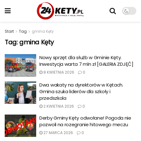
Start
Tag
gmina Kęty
Tag:
gmina Kęty
Nowy sprzęt dla służb w Gminie Kęty.
Inwestycja warta 7 mln zł [GALERIA ZDJĘĆ]
8 KWIETNIA 2026
0
Dwa wakaty na dyrektorów w Kętach.
Gmina szuka liderów dla szkoły i
przedszkola
2 KWIETNIA 2026
0
Derby Gminy Kęty odwołane! Pogoda nie
pozwoli na rozegranie hitowego meczu
27 MARCA 2026
0