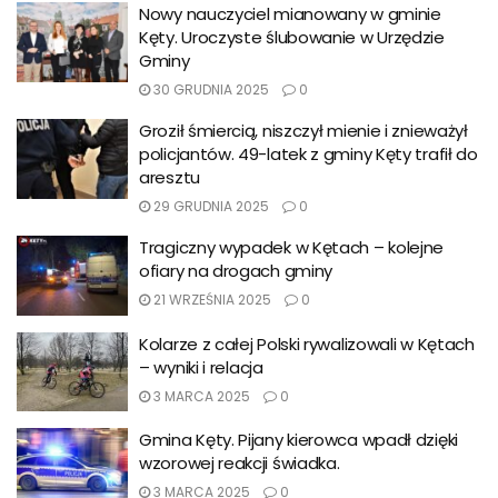
Nowy nauczyciel mianowany w gminie
Kęty. Uroczyste ślubowanie w Urzędzie
Gminy
30 GRUDNIA 2025
0
Groził śmiercią, niszczył mienie i znieważył
policjantów. 49-latek z gminy Kęty trafił do
aresztu
29 GRUDNIA 2025
0
Tragiczny wypadek w Kętach – kolejne
ofiary na drogach gminy
21 WRZEŚNIA 2025
0
Kolarze z całej Polski rywalizowali w Kętach
– wyniki i relacja
3 MARCA 2025
0
Gmina Kęty. Pijany kierowca wpadł dzięki
wzorowej reakcji świadka.
3 MARCA 2025
0