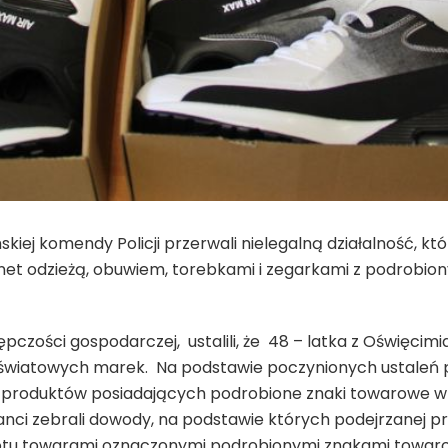
kiej komendy Policji przerwali nielegalną działalność, któ
rnet odzieżą, obuwiem, torebkami i zegarkami z podrob
pczości gospodarczej, ustalili, że 48 – latka z Oświęcimi
iatowych marek. Na podstawie poczynionych ustaleń przes
u produktów posiadających podrobione znaki towarowe w ty
nci zebrali dowody, na podstawie których podejrzanej p
otu towarami oznaczonymi podrobionymi znakami towar