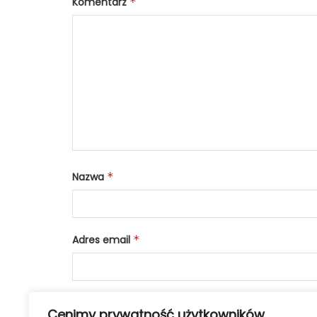
Komentarz
*
Nazwa
*
Adres email
*
Cenimy prywatność użytkowników