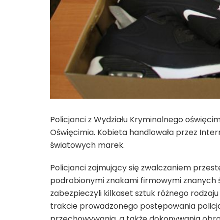
Policjanci z Wydziału Kryminalnego oświęcims
Oświęcimia. Kobieta handlowała przez Inte
światowych marek.
Policjanci zajmujący się zwalczaniem przestę
podrobionymi znakami firmowymi znanych św
zabezpieczyli kilkaset sztuk różnego rodzaj
trakcie prowadzonego postępowania policja
przechowywania, a także dokonywania obr