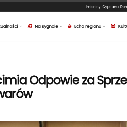
Imieniny
:
Cypriana
,
Dom
tualności
Na sygnale
Echo regionu
Kult
cimia Odpowie za Sprz
warów