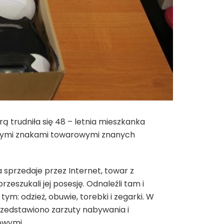
rą trudniła się 48 – letnia mieszkanka
ionymi znakami towarowymi znanych
a sprzedaje przez Internet, towar z
zukali jej posesję. Odnaleźli tam i
m: odzież, obuwie, torebki i zegarki. W
rzedstawiono zarzuty nabywania i
owymi.