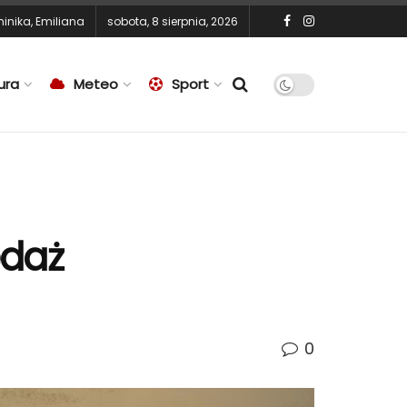
inika
,
Emiliana
sobota, 8 sierpnia, 2026
ura
Meteo
Sport
edaż
0