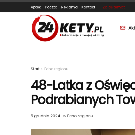
Apteki
Poczta
Reklama
Kontakt
Zgłoś temat!
Ak
Start
Echo regionu
48-Latka z Oświę
Podrabianych To
5 grudnia 2024
w
Echo regionu