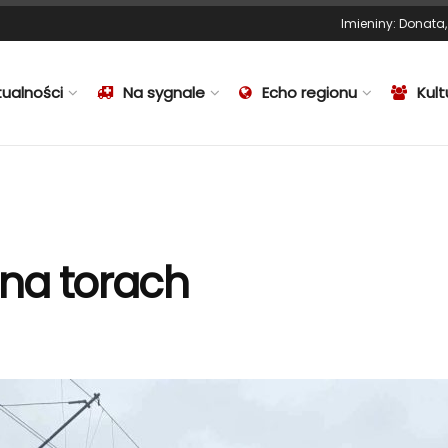
Imieniny
:
Donata
tualności
Na sygnale
Echo regionu
Kult
na torach