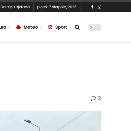
,
Doroty
,
Kajetana
piątek, 7 sierpnia, 2026
ura
Meteo
Sport
2