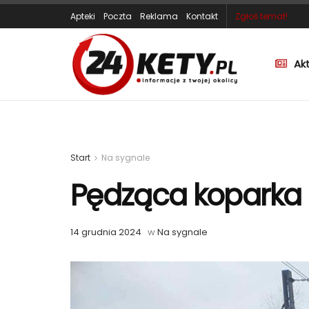
Apteki
Poczta
Reklama
Kontakt
Zgłoś temat!
Ak
Start
Na sygnale
Pędząca koparka 
14 grudnia 2024
w
Na sygnale