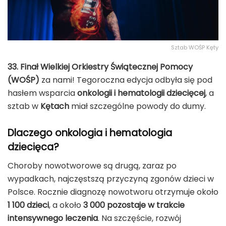
Sztab WOŚP Kęty
33. Finał Wielkiej Orkiestry Świątecznej Pomocy
(WOŚP)
za nami! Tegoroczna edycja odbyła się pod
hasłem wsparcia
onkologii i hematologii dziecięcej
, a
sztab w
Kętach
miał szczególne powody do dumy.
Dlaczego onkologia i hematologia
dziecięca?
Choroby nowotworowe są drugą, zaraz po
wypadkach, najczęstszą przyczyną zgonów dzieci w
Polsce. Rocznie diagnozę nowotworu otrzymuje około
1 100 dzieci
, a około
3 000 pozostaje w trakcie
intensywnego leczenia
. Na szczęście, rozwój