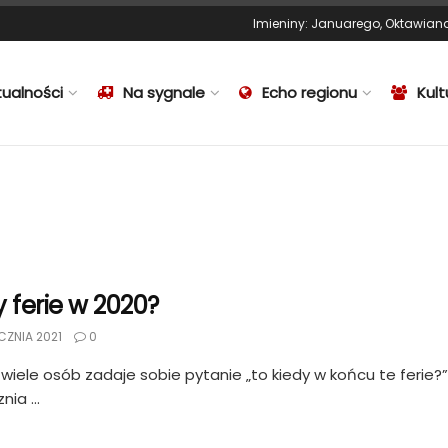
Imieniny
:
Januarego
,
Oktawian
tualności
Na sygnale
Echo regionu
Kult
y ferie w 2020?
CZNIA 2021
0
wiele osób zadaje sobie pytanie „to kiedy w końcu te feri
nia ...