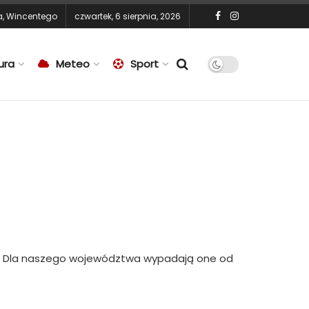
a
,
Wincentego
czwartek, 6 sierpnia, 2026
ura
Meteo
Sport
e?” Dla naszego województwa wypadają one od