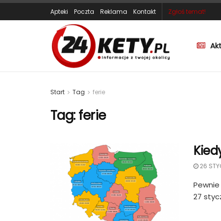
Apteki
Poczta
Reklama
Kontakt
Zgłoś temat!
Ak
Start
Tag
ferie
Tag:
ferie
Kied
26 STY
Pewnie 
27 stycz