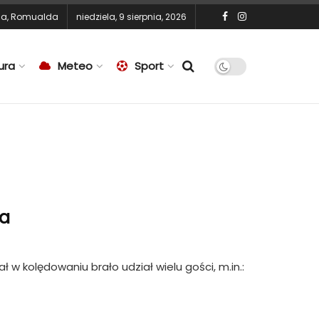
na
,
Romualda
niedziela, 9 sierpnia, 2026
ura
Meteo
Sport
ja
ał w kolędowaniu brało udział wielu gości, m.in.: