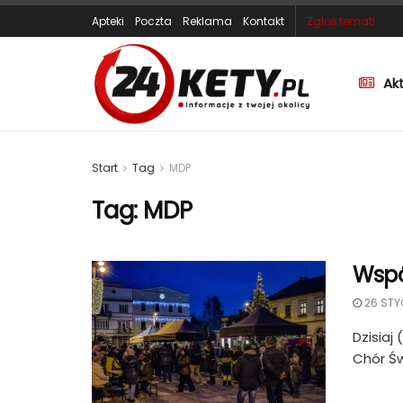
Apteki
Poczta
Reklama
Kontakt
Zgłoś temat!
Ak
Start
Tag
MDP
Tag:
MDP
Wspó
26 STY
Dzisiaj
Chór Świ