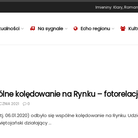
Imieniny
:
Klary
,
Roma
tualności
Na sygnale
Echo regionu
Kult
lne kolędowanie na Rynku – fotorelac
CZNIA 2021
0
 (tj. 06.01.2020) odbyło się wspólne kolędowanie na Rynku. Udzi
ętojański działający ...